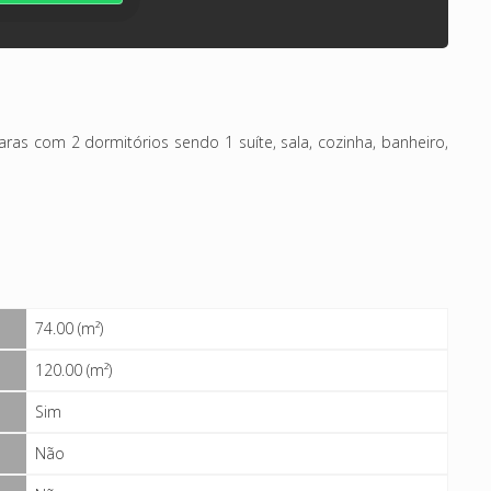
ras com 2 dormitórios sendo 1 suíte, sala, cozinha, banheiro,
74.00 (m²)
120.00 (m²)
Sim
Não