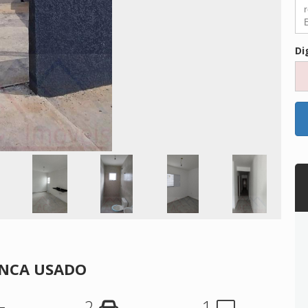
Di
NUNCA USADO
2
1