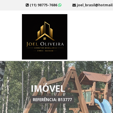
(11) 98775-7686
joel_brasil@hotmai
IMÓVEL
REFERÊNCIA: B13777